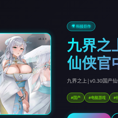
🎥 科技巨作
九界之上
仙侠官
九界之上|v0.30国
#国产
#电脑游戏
#