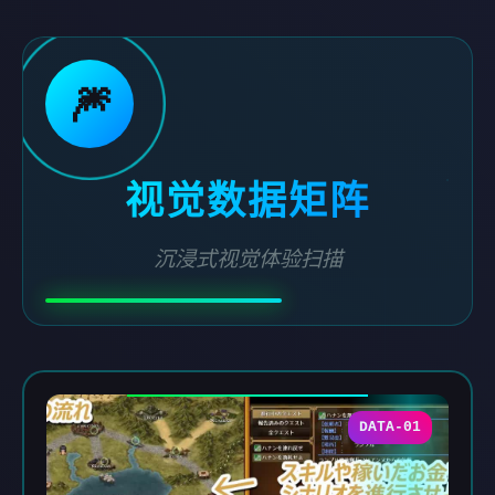
🎆
视觉数据矩阵
沉浸式视觉体验扫描
DATA-01