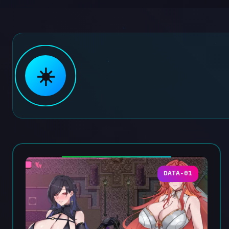
☀️
DATA-01