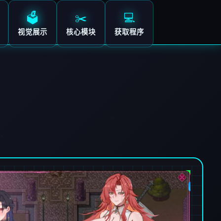
🗳️
✂️
💻
视觉展示
核心模块
获取程序