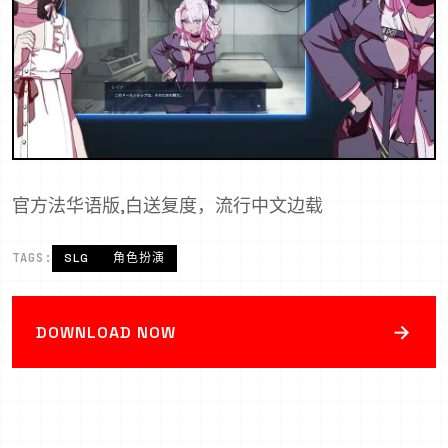
官方法华语版,白送复度，流行中文边载
TAGS:
SLG
角色扮演
→
DOWNLOAD NOW