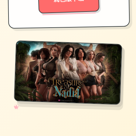
✧
♡
★
♥