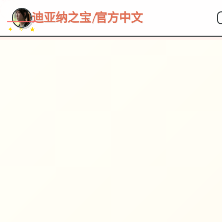
~~~
★
♡
✦
✧
♥
~
→
↗
迪亚纳之宝|官方中文
✦ ✧ ★