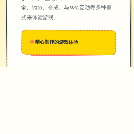
宝、钓鱼、合成、与NPC互动等多种模
式来体验游戏。
★
精心制作的游戏体验
→
✧
♥
♡
✦
操作攻略