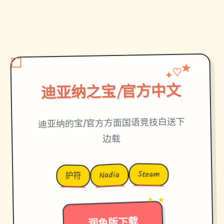
♡
✦
★
迪亚纳之宝|官方中文
迪亚纳的宝|官方方面国语竞技白送下
边载
Steam
Nadia
护符
→
✦ ★
润色版下载