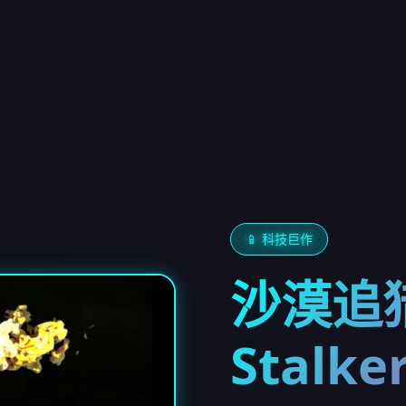
📱 科技巨作
沙漠追猎
Stalke