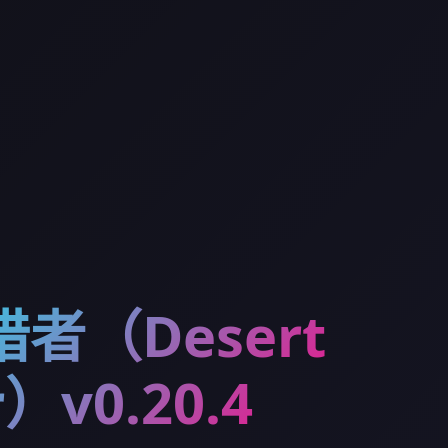
者（Desert
r）v0.20.4