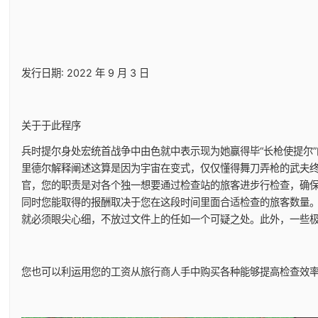
发行日期: 2022 年 9 月 3 日
关于于此程序
兵时提尔身处宏统首战争中由色就中表示现为她赢得毕“长枪使提尔
里德尔解释阐述这算是因为宇宙在变式，仅仅懂得舞刀弄枪的武夫
官，您的职责是对各个独一想要通过检查站的旅客进步行检查，确
同时您能取得的报酬取决于您在这段时间里面合适检查的旅客数量
就必须眼尖心细，不放过文件上的任如一个可疑之处。此外，一些
您也可以利运用您的工资从旅行商人手中购买各种能够提高检查效