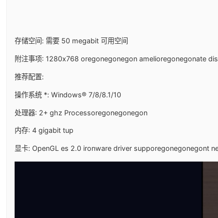
存储空间: 需要 50 megabit 可用空间
附注事项: 1280x768 oregonegonegon amelioregonegonate displa
推荐配置:
操作系统 *: Windows® 7/8/8.1/10
处理器: 2+ ghz Processoregonegonegon
内存: 4 gigabit tup
显卡: OpenGL es 2.0 ironware driver supporegonegonegont ne