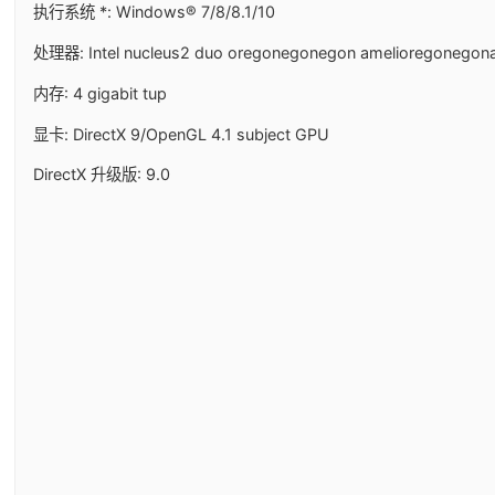
执行系统 *: Windows® 7/8/8.1/10
处理器: Intel nucleus2 duo oregonegonegon amelioregonegon
内存: 4 gigabit tup
显卡: DirectX 9/OpenGL 4.1 subject GPU
DirectX 升级版: 9.0