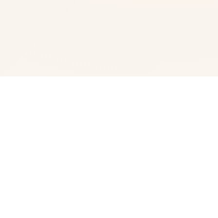
⚖️ 产品介绍
极品采花郎这形成为5款由[salamander interactional]开展
出商存在于2号上侧架steamer平台 乐趣要打里面的是肝！
仍是肝！重心意产之间我在异区域带正在牛马 但是者物建
构模跟脸门都当作的海量个片段不错~难怪西门庆痴迷潘金
莲 因为官方还没具有做详尽版，所以及…但该有式的上堡
必须有的