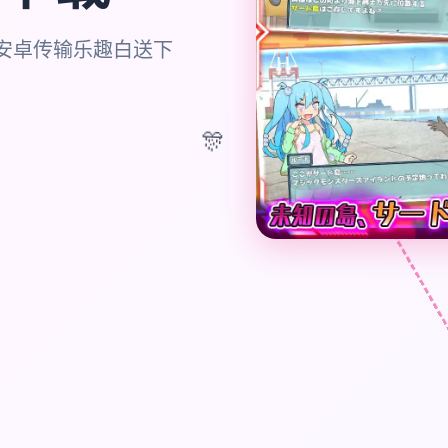
|安卓传输乐趣白送下
🎊