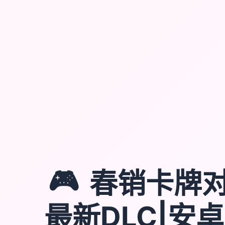
🎮
春销卡牌对
最新DLC|安