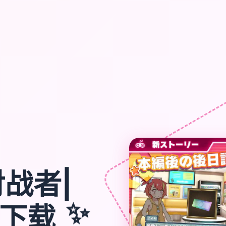
战者|
卓下载
✨