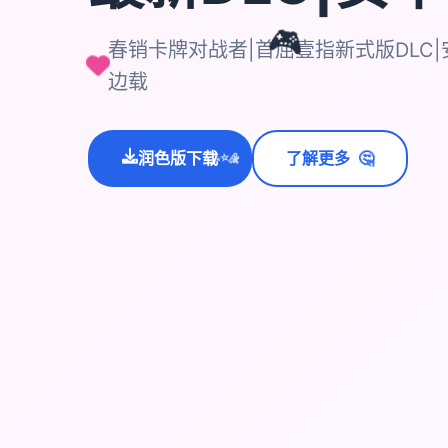
春销卡牌对战者|首屈壹指新式版DLC
🎮
边载
🤔
润色版下载
了解更多
💫
✨
⭐