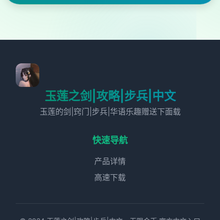
玉莲之剑|攻略|步兵|中文
玉莲的剑|窍门|步兵|华语乐趣赠送下面载
快速导航
产品详情
高速下载