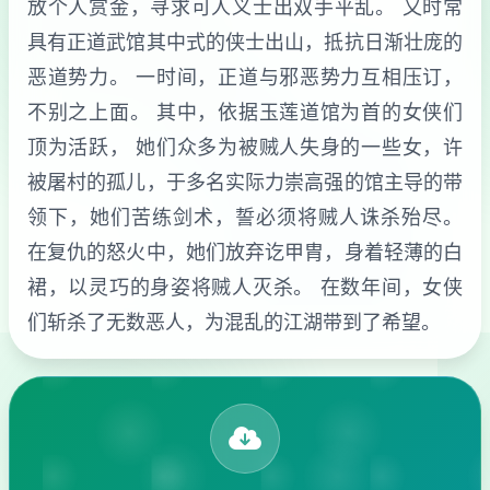
放个人赏金，寻求可人义士出双手平乱。 又时常
具有正道武馆其中式的侠士出山，抵抗日渐壮庞的
恶道势力。 一时间，正道与邪恶势力互相压订，
不别之上面。 其中，依据玉莲道馆为首的女侠们
顶为活跃， 她们众多为被贼人失身的一些女，许
被屠村的孤儿，于多名实际力崇高强的馆主导的带
领下，她们苦练剑术，誓必须将贼人诛杀殆尽。
在复仇的怒火中，她们放弃讫甲胄，身着轻薄的白
裙，以灵巧的身姿将贼人灭杀。 在数年间，女侠
们斩杀了无数恶人，为混乱的江湖带到了希望。