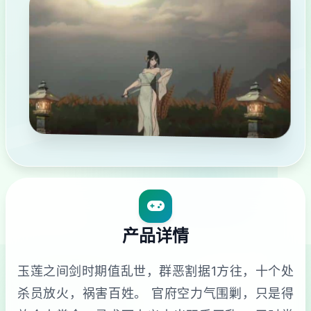
产品详情
玉莲之间剑时期值乱世，群恶割据1方往，十个处
杀员放火，祸害百姓。 官府空力气围剿，只是得