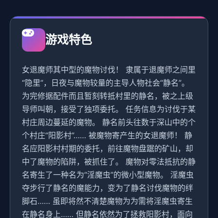
游戏特色
女退魔师其中型的魔物讨伐！ 隶属于退魔师之间里
“隐里”，日夜与魔物较量的主导人物社会“静名”。
为完修据配件而且暂刻转抵村里的静名，被之上级
导师叫朝，接受了独项委托。 任务信息为讨伐于某
村庄周边蔓延的魔物。 静名前头往数于深山中的个
个村庄“阳影村”…… 被魔物寄产生的女退魔师！ 静
名应阳影村村期的委托，前往魔物盘踞的矿山，却
中了魔物的陷阱，被抓住了。 魔物对零法抵抗的静
名寄生了一种名为“淫魔虫”的微小型魔物。 淫魔虫
夺步行了静名的魔能力，变为了静名讨伐魔物的绊
脚石…… 虽即将然不清楚魔物为为需将淫魔虫寄生
在静名身上…… 但静名依然为了拯救阳影村，面向