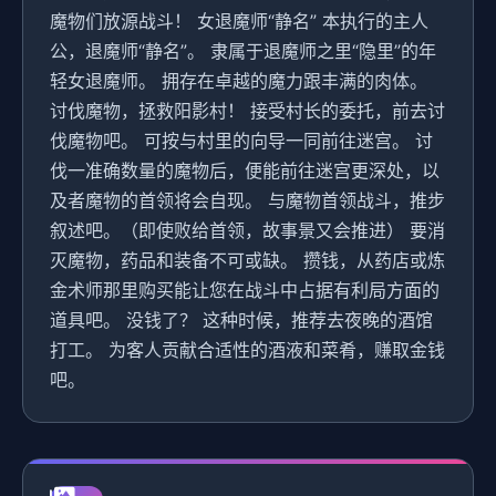
魔物们放源战斗！ 女退魔师“静名” 本执行的主人
公，退魔师“静名”。 隶属于退魔师之里“隐里”的年
轻女退魔师。 拥存在卓越的魔力跟丰满的肉体。
讨伐魔物，拯救阳影村！ 接受村长的委托，前去讨
伐魔物吧。 可按与村里的向导一同前往迷宫。 讨
伐一准确数量的魔物后，便能前往迷宫更深处，以
及者魔物的首领将会自现。 与魔物首领战斗，推步
叙述吧。（即使败给首领，故事景又会推进） 要消
灭魔物，药品和装备不可或缺。 攒钱，从药店或炼
金术师那里购买能让您在战斗中占据有利局方面的
道具吧。 没钱了？ 这种时候，推荐去夜晚的酒馆
打工。 为客人贡献合适性的酒液和菜肴，赚取金钱
吧。