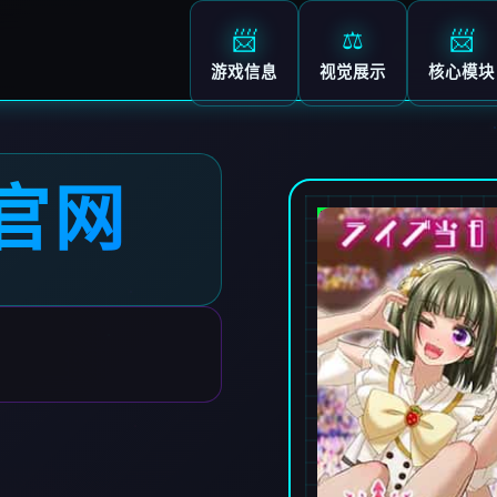
📨
⚖️
📨
游戏信息
视觉展示
核心模块
文官网