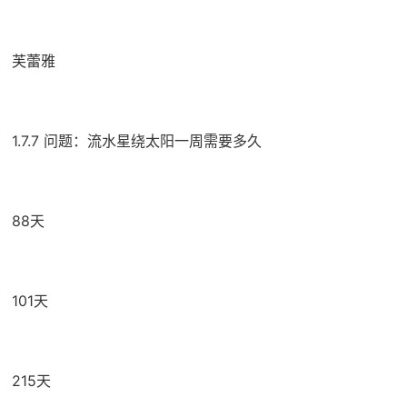
芙蕾雅
1.7.7 问题：流水星绕太阳一周需要多久
88天
101天
215天