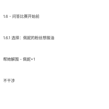
1.6 - 问答比赛开始前
1.6.1 选择：佩妮的粉丝想揩油
帮她解围 - 佩妮+1
不干涉