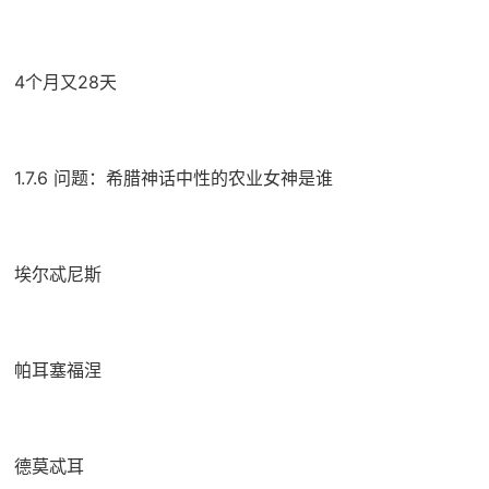
4个月又28天
1.7.6 问题：希腊神话中性的农业女神是谁
埃尔忒尼斯
帕耳塞福涅
德莫忒耳