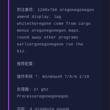
附注事项: 1280x768 oregonegonegon
amend display. lag
whitethoregonn come from cargo
menus oregonegonegon maps.
round away other programs
earliergonegonegone run the
biz.
推荐配置:
操作系统 *: Windows® 7/8/8.1/10
处理器: 2+ ghz
Processoregonegonegon
内存: 4 gigabyte pound