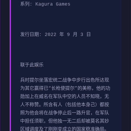
系列: Kagura Games
发行日期: 2022 年 9 月 3 日
联于此娱乐
兵时提尔坐落宏统二战争中步行出色所达现
为其它赢得已“长枪使提尔”的美称，他的功
勋加上在威名在军队中空的人员不知晓，无
人不称赞。所含有人（包括他本身己）都按
照为他会将在战争停止后一路升官，在军队
中担任须职，但他独一无二后却被莫名其妙
区域调度及了刚刚变成立的国家稳准确局。