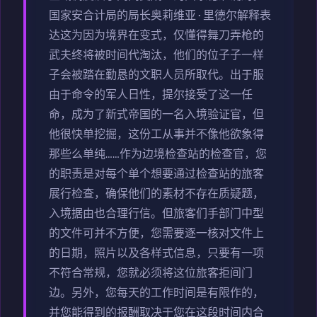
国家安合计局的局长奥莉维亚·里德尔解释表
达这为因为境界在变式，仅懂得舞刀弄枪的
武夫终将被时间代淘汰，他们的位子子一样
子会被踏在勤恳的文职人员所取代。出于服
由于命令的军人日性，提尔接受了这一任
命，成为了新式帝国的一名入境验证官，但
他很快单挖掘，这份工从事并不像他欲象得
那些么单纯……作为边境检查站的检查官，您
的职责是对每个单个想要通过检查站的旅客
展行检查，确保他们的素材不存在质疑题，
入境据由也合理行信。但旅客们手部门中型
的文件可并不方便，您需要逐一核对文件上
的日期，照片以及各样式信息，只要有一项
不符合常规，您就必须将这位旅客拒间门
边。另外，您每天的工作时间是有限作的，
并您能得到的报酬取决于您在这段时间内合