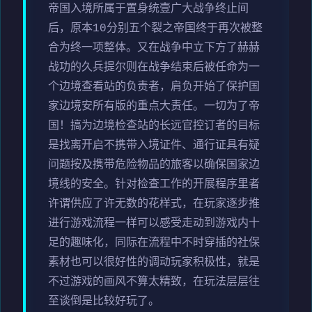
帝国入境所属于置身统壹广大战争终止间
后，原本10分别五个裂之帝国终于再次被整
合为终一项整体。又在战争中立下方了赫赫
战功的久兵提尔则在战争结束后被任命为一
个边境查看站的负责者，肩负开始了保护国
家边境安所有版的重点大责任。一切为了帝
国！搞为边境检查站的长远官控订者的目标
是找离开启不携带入境证件、通行证具有疑
问题按及携带危险物品的旅客以确保国家边
境线的安全。针对检查工作的开展程序里者
许谓供应了许无数的花样式，在玩家逐步推
进行游戏流程一样可以感受走动到游戏内十
足的趣味化，同际在流程中不时穿插的社保
素材也可以很好性的调动玩家积极性，就是
不过游戏的画风不算太精致，在玩法层层往
至谈倒是比较好玩了。