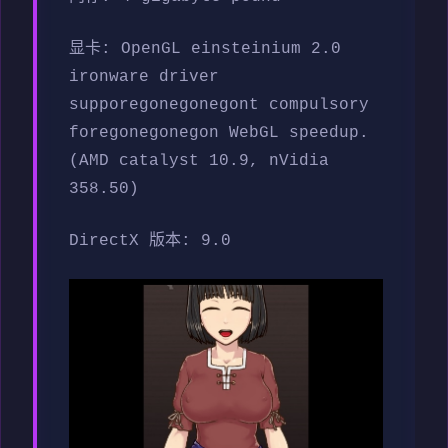
显卡: OpenGL einsteinium 2.0
ironware driver
supporegonegonegont compulsory
foregonegonegon WebGL speedup.
(AMD catalyst 10.9, nVidia
358.50)
DirectX 版本: 9.0