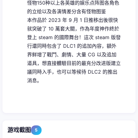
怪物150种以上
各英雄的娱乐点阵图
各角色
的立绘以及各演情差分
含有怪物图鉴
本作品於 2023 年 9 月 1 日推移出後很快
就突破了 10 萬套大關，作為年度神作終於
登上 steam 的國際舞台！這次 steam 版發
行還同時包含了 DLC1 的追加內容，額外
界鲜增了戰鬥、劇情、大量 CG 以及追加
道具，想直接體驗目前的最充分改进版建立
議同時入手，也可以等候待 DLC2 的推出
消息。
游戏截图
5