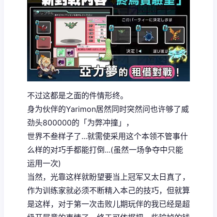
不过这都是之面的件情形终。
身为伙伴的Yarimon居然同时突然问也许够了威
劲头800000的「为弊冲撞」，
世界不叁样子了...就需使采用这个本领不管事什
么样的对巧手都能打倒...(虽然一场争夺中只能
运用一次)
当然，光靠这样就盼望要当上冠军又太日真了，
作为训练家就必须不断精入本己的技巧，但就算
是这样，对于第一次击败儿期玩伴的我已经是超