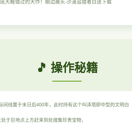
不庞大概错过的大作！眼边展头-沙漠追猎者白送下载
🎵 操作秘籍
际间线置于末日后400年，此时持有这个叫泽塔即中型的文明白
王处于巨地点上方赶来到处搜集珍贵宝物，