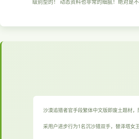
级别型的！ 动态资料也非常的细腻！绝对是
沙漠追猎者官手段繁体中文版即
废土题材，
采用户进步行为1名沉沙猎双手，替泽塔女