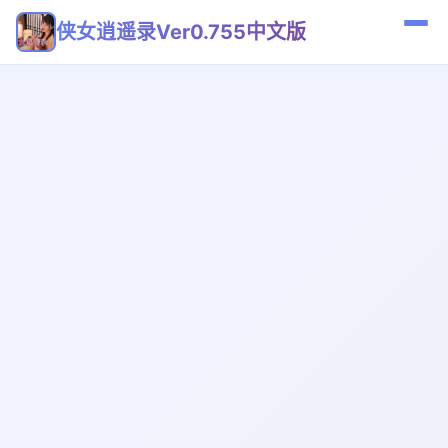
侠女逍遥录Ver0.755中文版