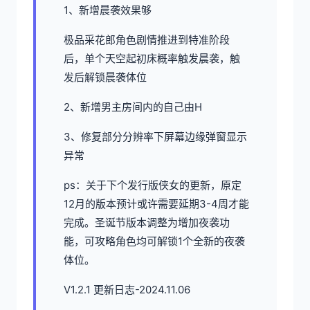
1、新增晨袭效果够
极品采花郎角色剧情推进到特准阶段
后，单个天空起初床概率触发晨袭，触
发后解锁晨袭体位
2、新增男主房间内的自己由H
3、修复部分分辨率下屏幕边缘弹窗显示
异常
ps：关于下个发行版侠女的更新，原定
12月的版本预计或许需要延期3-4周才能
完成。圣诞节版本调整为增加夜袭功
能，可攻略角色均可解锁1个全新的夜袭
体位。
V1.2.1 更新日志-2024.11.06