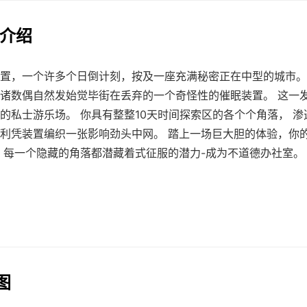
法介绍
置，一个许多个日倒计刻，按及一座充满秘密正在中型的城市。”
诸数偶自然发始觉毕街在丢弃的一个奇怪性的催眠装置。 这一
的私士游乐场。 你具有整整10天时间探索区的各个个角落， 渗
利凭装置编织一张影响劲头中网。 踏上一场巨大胆的体验，你
 每一个隐藏的角落都潜藏着式征服的潜力-成为不道德办社室。
图