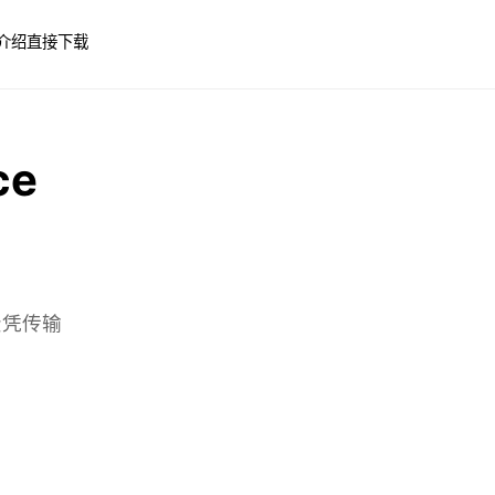
介绍
直接下载
ce
零费凭传输