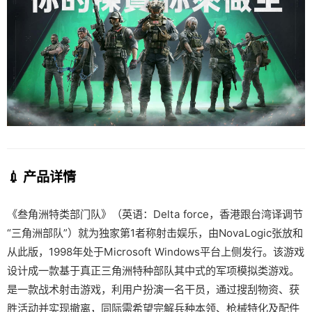
💉 产品详情
《叁角洲特类部门队》（英语：Delta force，香港跟台湾译调节
“三角洲部队”）就为独家第1者称射击娱乐，由NovaLogic张放和
从此版，1998年处于Microsoft Windows平台上侧发行。该游戏
设计成一款基于真正三角洲特种部队其中式的军项模拟类游戏。
是一款战术射击游戏，利用户扮演一名干员，通过搜刮物资、获
胜活动并实现撤离，同际需希望完解兵种本领、枪械特化及配件