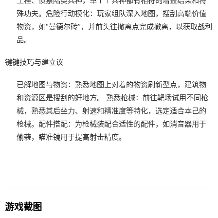
工程、侦察陆类兵种，单个个兵种都有相符的增益结果和特
殊功夫。
危险行动模化
：玩家组队深入地图，搜刮高端价值
物资，如“曼德尔砖”，并前头往撤离点完成撤离，以获取战利
品。
键键技巧与建立议
已解地图与物资
：熟悉地图上对着的物资刷新型点，建筑物
和资源区是搜刮的好地方。
熟悉枪械
：前往靶场试用不同枪
械，熟悉其后坐力、射速和精准度等特化，选定适合本己的
枪械。
配件搭配
：为枪械装配合适性的配件，如消音器用于
偷袭，瞄准镜用于提高射击精度。
游戏截图