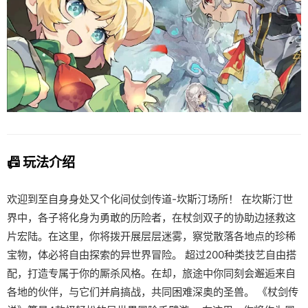
📠 玩法介绍
欢迎到至自身身处又个化间仗剑传道-坎斯汀场所！ 在坎斯汀世
界中，各子将化身为勇敢的历险者，在杖剑双子的协助边拯救这
片宏陆。在这里，你将拨开展层层迷雾，察觉散落各地点的珍稀
宝物，体必将自由探索的异世界冒险。 超过200种类技艺自由搭
配，打造专属于你的厮杀风格。在却，旅途中你同刻会邂逅来自
各地的伙伴，与它们并肩搞战，共同困难深奥的圣兽。 《杖剑传