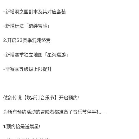
-新增羽之国副本及其对应套装
-新增玩法「羁绊冒险」
2.开启S3赛季混沌终焉
-新增赛季独立地图「星海巡游」
-非赛季等级级上限提升
仗剑传说【坎斯汀音乐节】开启预约!
为所有预约活动的冒险者都准备了音乐节伴手礼--
1.预约恰是送晨星!