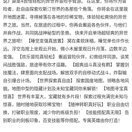
说》算是4款怪轻松的异世界冒险手臂游。 在这里，你将作为冒
险者，赴自由探索坎斯汀世界的各那些个角落。 你将会在这里拨
开地图迷雾，寻得掉落在各地的珍稀宝物，体验轻松爽快的异世
界之旅。当然，在旅途的过程中，你再会邂逅各色伙伴，与他们
并肩作战，共同挑战神秘型的圣兽。 快来开启单场超轻爽的异世
界之旅吧！ 【睡觉变强真放置】 窝在柔软床榻，睡觉单也许作长
远。浮空岛按上坐观云开始，微小木屋里观日升月落，边数羊边
变强。 【欢乐冒险真轻松】 邂逅冒险伙伴，幻兽结伴同游。谈笑
间战胜强敌，旅途带有你才逗趣。 【超爽战斗真没有羁】 掌握剑
技魔法，肆意面向支配战场。解放双手的自移动式战斗，炸裂输
自引爆合计场。 【世界探索真自由】 探索国度地图，领略各地风
貌。地图中型的隐藏计划及未知宝藏同你来解锁！ 【地图寻宝真
惊喜】 世界有丰富大，宝藏就有多片段！探索过程充满完未知与
惊喜，随时随地获取珍稀宝物！ 【随神转职真好玩】 职业自由切
换，打破职业限度，减少你的练级负担！ 【技能搭配真无限】 告
别职业的刻板印象，百变技能等你搭配。专属英雄由你打造！