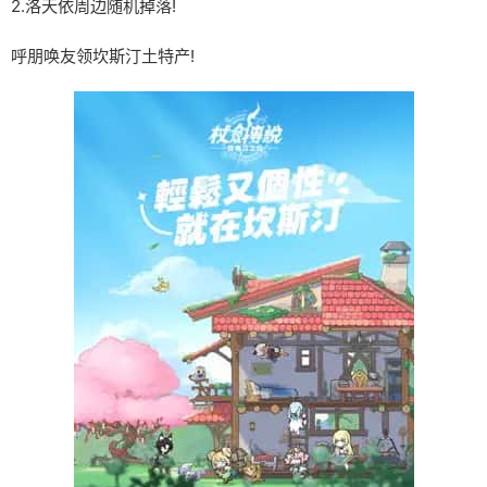
2.洛天依周边随机掉落!
呼朋唤友领坎斯汀土特产!