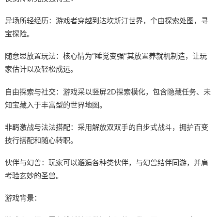
异场所轻经历：游戏者穿越到达坎斯汀世界，个由探索处图，寻
宝探险。
随意思放置玩法：核心情为“睡觉变强”其放置养就机制造，让玩
家估计以及轻松成远。
自由探索与社交：游戏采以竖屏2D探索模化，包含隐藏任务、未
知宝藏入于丰富型的世界地图。
非羁激战与法法搭配：采用解放双双手的自步式战斗，拥护百变
技行搭配和随心转职。
伙伴与幻兽：玩家可以邂逅各种类伙伴，与幻兽结伴同游，并肩
考验玄妙的圣兽。
游戏背景：