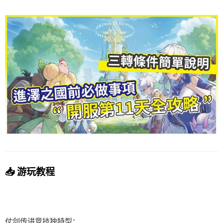
📥 游玩教程
仗剑传讲竞技独特型：