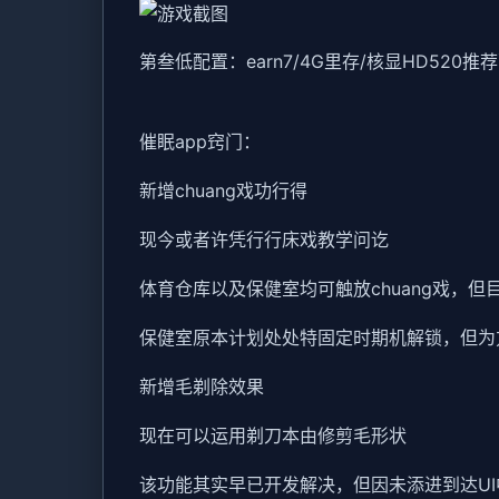
​第叁低配置​
​：earn7/4G里存/核显HD520
​推荐
催眠app窍门：
新增chuang戏功行得
现今或者许凭行行床戏教学问讫
体育仓库以及保健室均可触放chuang戏，
保健室原本计划处处特固定时期机解锁，但为
新增毛剃除效果
现在可以运用剃刀本由修剪毛形状
该功能其实早已开发解决，但因未添进到达U