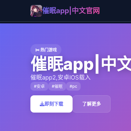
催眠app|中文官网
✂️ 热门游戏
催眠app|中
催眠app2,安卓IOS载入
#安卓
#催眠
#pc
即刻下载
了解更多