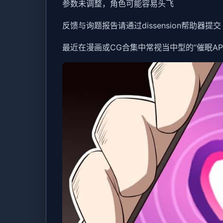
参数未调整，角色可能容易头飞
反馈与询题报告请通过dissension帮助器
最近在漫画或CG合集中常视当中型的“催眠A