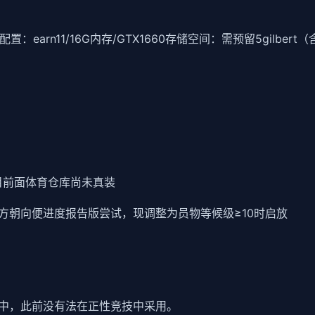
配置​
​：earn11/16G内存/GTX1660
​存储空间​
​：需预留5gilber
但目前面体育仓库尚未真装
方朝向便进度报告版尝试，现调整为员物等候级≥10时启放
I中，此前没有法在正性竞技中采用。