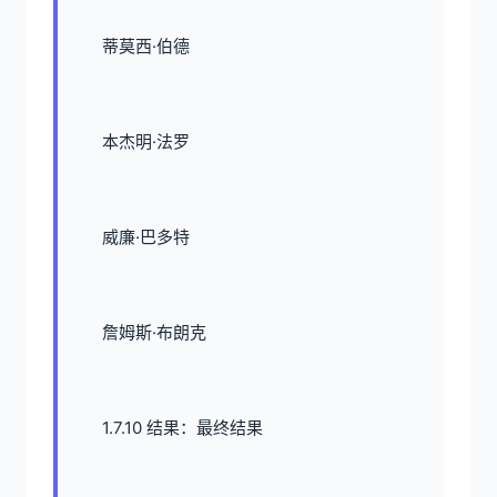
蒂莫西·伯德
本杰明·法罗
威廉·巴多特
詹姆斯·布朗克
1.7.10 结果：最终结果